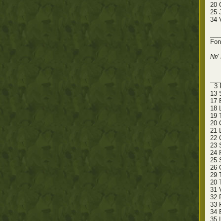
20 
25 
34 
___
Fo
__
Nr/
vâ
___
3 
13 
17 
18 L
19 
20 
21 
22 
23 
24 
25 
26 
29 
20 
31 
32 
33 
34 
35 