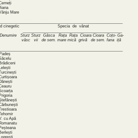
Cerneți
Jiana
Vânju Mare
_________________________________________________________
nd cinegetic Specia de vânat
____________________________________________
 Denumire Sturz Sturz Gâsca Rața Rața Cioara Cioara Coțo- Ga-
sc vii de sem. mare mică grivă de sem. fana iță
_________________________________________________________
Padeș
Săcelu
Brădiceni
elești
Turcinești
Curtișoara
Dănești
Ceauru
Scoarța
Prigoria
Ștefănești
Cărbunești
Trestioara
Tehomir
V. cu Apă
Romanatu
Peșteana
Berlești
Logrești