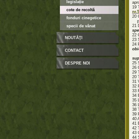
legislație
apr
1
cote de recoltă
nr.
20 
fonduri cinegetice
pub
21
specii de vânat
spe
22 
NOUTĂŢI
2
24
ob
CONTACT
po
sup
25 
DESPRE NOI
26 
29 
20 
31 
32 
33 
34 
35 
36 L
38 
39 
40 
41 
42 
43 
44 