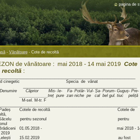
pagina de s
asă
-
Vânătoare
-
Cote de recoltă
ZON de vânătoare : mai 2018 - 14 mai 2019
Cote
 recoltă
:
______________________________________________________________
nd cinegetic Specia de vânat
__________________________________________________
 Denumire Căprior Mis- Ie- Fa- Potâr- Vul- Șa- Porum- Guguș- Pre
___________treț pure zan niche pe cal bel gul. tiuc peliță
-sel. M-tr. F
_______________________________________________________________
 Padeș Cotele de recoltă Cotele de
ltă,
3 Săcelu pentru sezonul pentru
onul
7 Brădiceni 01.05.2018 - mai 2018 - 14
 2019
8 Lelești 15.02.2019 au fost