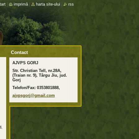
tart
|
imprimă
|
harta site-ului
|
rss
Contact
AJVPS GORJ
Str. Christian Tell, nr.28A,
(Traian nr. 9), Târgu Jiu, jud.
Gorj
Telefon/Fax: 0353801888,
-
ajvpsgor
j@gmail.
com
.