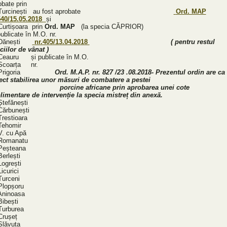
obate prin
9 Turcinești au fost aprobate
Ord. MAP
540/15.05.2018
și
Curtișoara prin
Ord. MAP
(la specia CĂPRIOR
licate în M.O. nr.
 Dănești
nr.405/13.04.2018
( pentru restul
ciilor de vânat )
Ceauru și publicate în M.O.
3 Scoarța nr.
 Prigoria
Ord. M.A.P. nr. 827 /23 .08.2018- Prezentul ordin are ca
iect stabilirea unor măsuri de combatere a peste
rcine africane prin aprobarea unei cote
limentare de intervenție la specia mistreț din anexă.
Ștefănești
Cărbunești
Trestioara
Tehomir
V. cu Apă
Romanatu
Peșteana
Berlești
Logrești
icurici
Turceni
Plopșoru
Aninoasa
Bibești
Turburea
Crușeț
Slăvuța