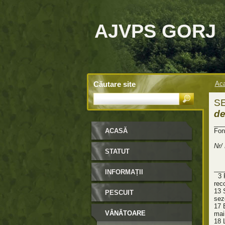
AJVPS GORJ
Căutare site
Ac
SE
de
___
ACASĂ
Fo
__
Nr/
STATUT
__
M
___
INFORMAȚII
3
reco
1
PESCUIT
sez
1
VÂNĂTOARE
mai
1