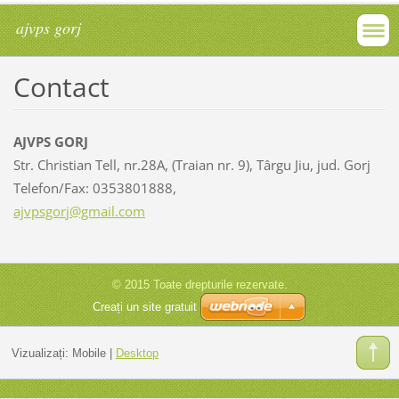
ajvps gorj
Contact
AJVPS GORJ
Str. Christian Tell, nr.28A, (Traian nr. 9), Târgu Jiu, jud. Gorj
Telefon/Fax: 0353801888,
ajvpsgor
j@gmail.
com
© 2015 Toate drepturile rezervate.
Creați un site gratuit
Vizualizați:
Mobile
|
Desktop