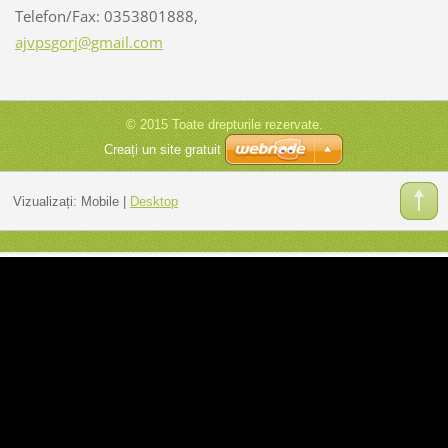
Telefon/Fax: 0353801888,
ajvpsgor
j@gmail.
com
© 2015 Toate drepturile rezervate.
Creați un site gratuit
Vizualizați:
Mobile
|
Desktop