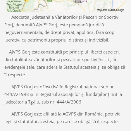
Asociația Județeană a Vânătorilor și Pescarilor Sportiv
Gorj, denumită AJVPS Gorj, este persoană juridică
neguvernamentală, de drept privat, apolitică, fără scop
lucrativ, cu patrimoniu propriu, distinct și indivizibil.
AJVPS Gorj este constituită pe principiul liberei asocieri,
din totalitatea vânătorilor și pescarilor sportivi înscriși în
evidențele sale, care aderă la Statutul acesteia și se obligă să
îl respecte.
AJVPS Gorj este înscrisă în Registrul național sub nr.
444/A/1998 și în Registrul asociațiilor și fundațiilor ținut la
Judecătoria Tg-Jiu, sub nr. 444/A/2006
AJVPS Gorj este afiliată la AGVPS din România, potrivit
legii și statutului acesteia, pe care se obligă să îl respecte.